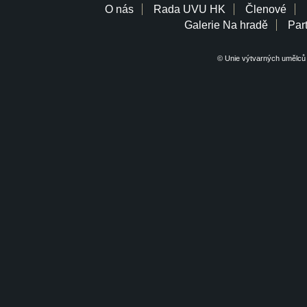
O nás
Rada UVU HK
Členové
Galerie Na hradě
Part
© Unie výtvarných umělců 