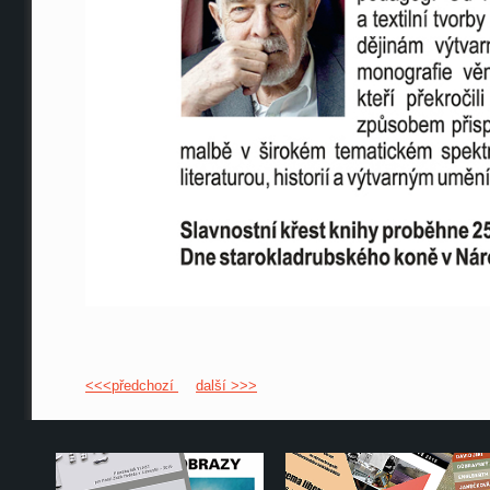
<<<předchozí
další >>>