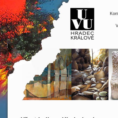
Kont
V