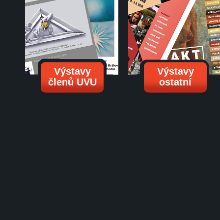
Výstavy
Výstavy
členů UVU
ostatní