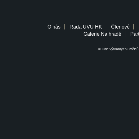
O nás
Rada UVU HK
Členové
Galerie Na hradě
Part
© Unie výtvarných umělců 