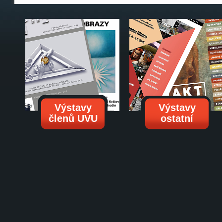
Výstavy
Výstavy
členů UVU
ostatní