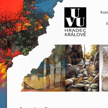
Kont
V