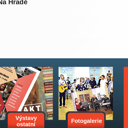
 Na Hradě
Výstavy
Fotogalerie
ostatní