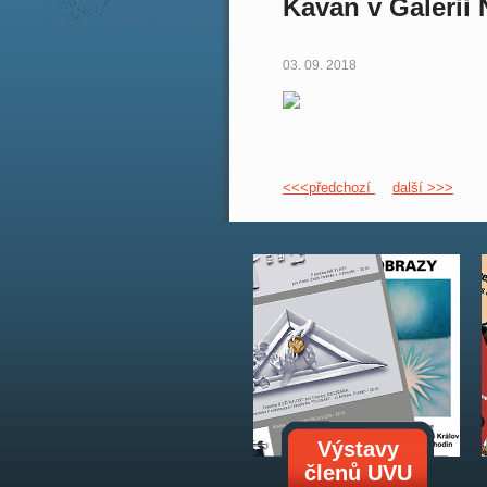
Kavan v Galerii
03. 09. 2018
<<<předchozí
další >>>
Výstavy
členů UVU