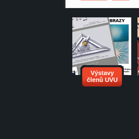
Výstavy
členů UVU