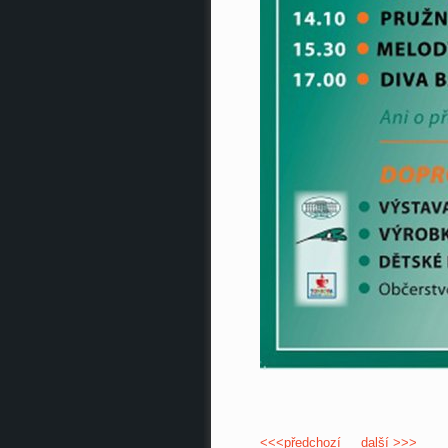
<<<předchozí
další >>>