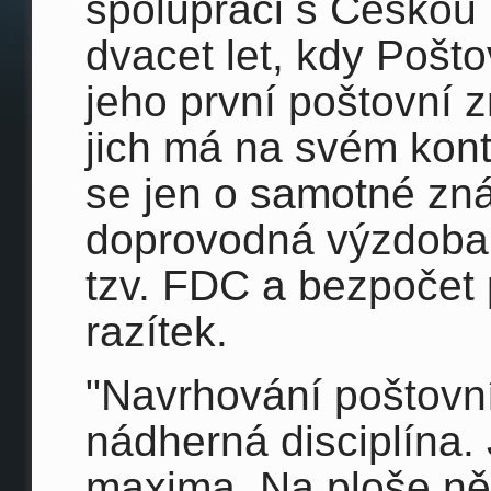
spolupráci s Českou 
dvacet let, kdy Pošto
jeho první poštovní 
jich má na svém kont
se jen o samotné zná
doprovodná výzdoba 
tzv. FDC a bezpočet 
razítek.
"Navrhování poštovn
nádherná disciplína.
maxima. Na ploše ně