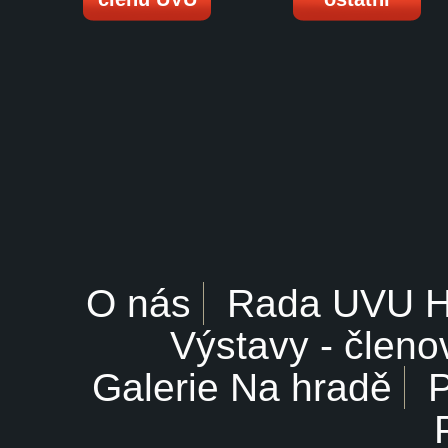
O nás
Rada UVU 
Výstavy - členo
Galerie Na hradě
P