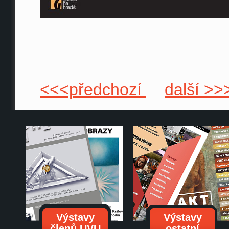
<<<předchozí
další >>
Výstavy
Výstavy
členů UVU
ostatní