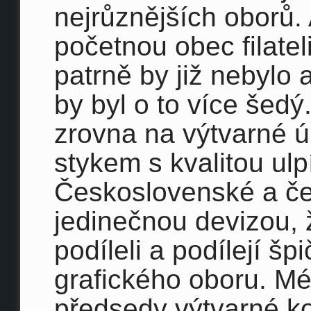
nejrůznějších oborů. 
početnou obec filatel
patrně by již nebylo a
by byl o to více šedý
zrovna na výtvarné ú
stykem s kvalitou ulp
Československé a če
jedinečnou devizou, 
podíleli a podílejí šp
grafického oboru. Mé
předsedy výtvarné k