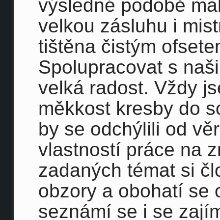
výsledné podobě ma
velkou zásluhu i mist
tištěna čistým ofsetem
Spolupracovat s našim
velká radost. Vždy j
měkkost kresby do so
by se odchýlili od vě
vlastností práce na z
zadaných témat si čl
obzory a obohatí se 
seznámí se i se zají