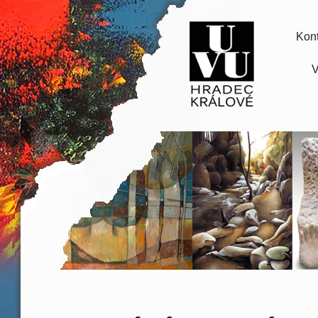
Kont
V