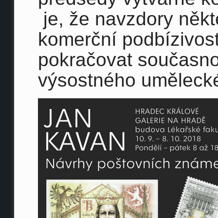
je, že navzdory něk
komerční podbízivo
pokračovat současnou
výsostného uměleck