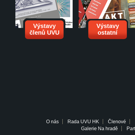
Výstavy
Výstavy
členů UVU
ostatní
O nás
Rada UVU HK
Členové
Galerie Na hradě
Part