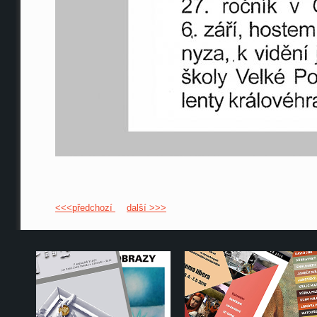
<<<předchozí
další >>>