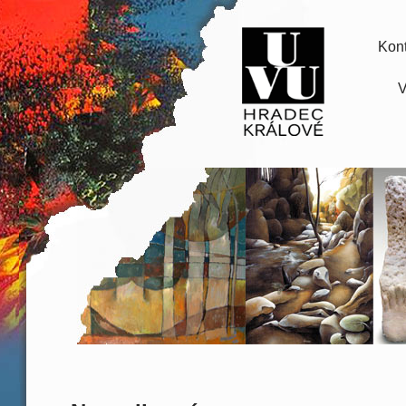
Kont
V