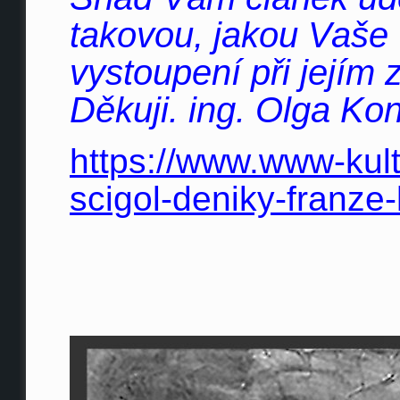
takovou, jakou Vaše
vystoupení při jejím 
Děkuji. ing. Olga Ko
https://www.www-kult
scigol-deniky-franze