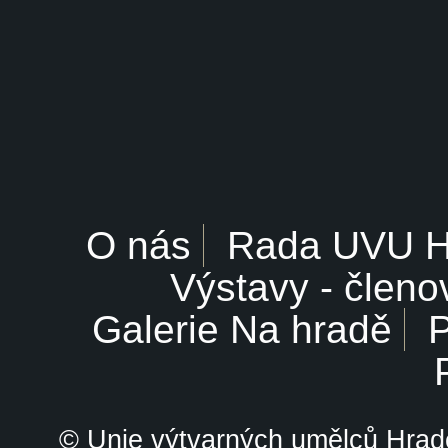
O nás
Rada UVU 
Výstavy - členo
Galerie Na hradě
P
© Unie výtvarných umělců Hrade