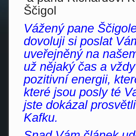
Ščigol
Vážený pane Ščigole
dovoluji si poslat V
uveřejněný na našem 
už nějaký čas a vždy
pozitivní energii, kte
které jsou posly té V
jste dokázal prosvětl
Kafku.
Snad Vám článek ud