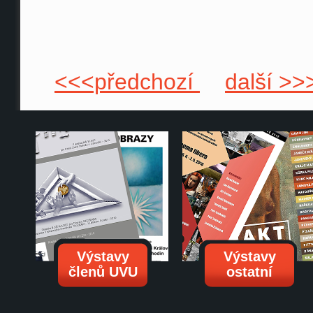
<<<předchozí
další >>
Výstavy
Výstavy
členů UVU
ostatní