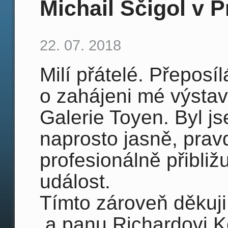
Michail Ščigol v P
22. 07. 2018
Milí přátelé. Přepos
o zahájeni mé výsta
Galerie Toyen. Byl j
naprosto jasně, prav
profesionálně přibli
událost.
Tímto zároveň děkuji
a panu Richardovi Ko