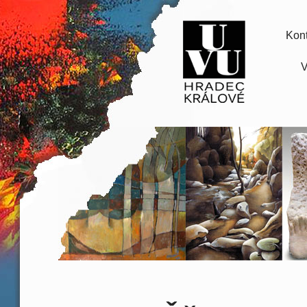
Kont
V