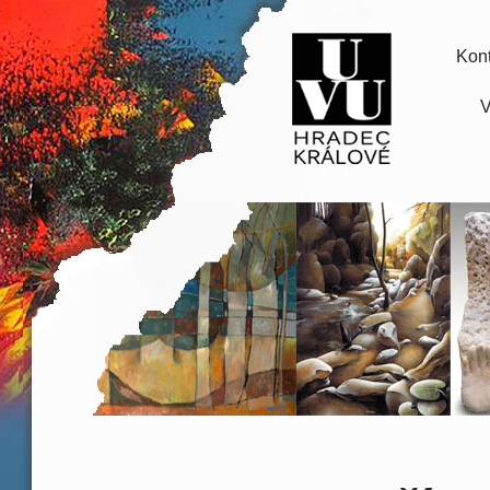
Kont
V