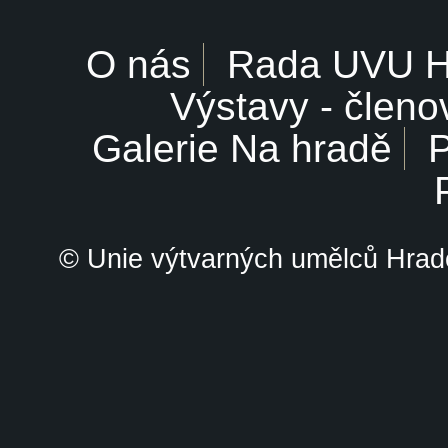
O nás
Rada UVU 
Výstavy - členo
Galerie Na hradě
P
© Unie výtvarných umělců Hrade