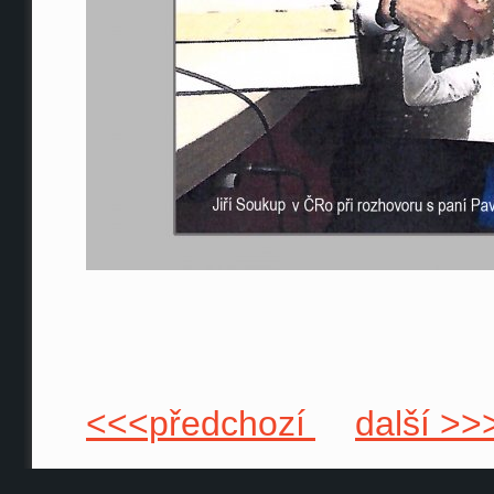
<<<předchozí
další >>