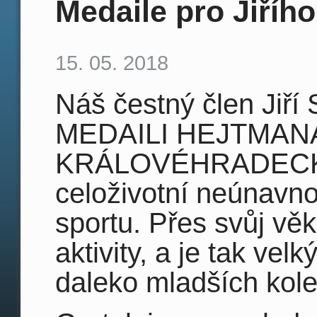
Medaile pro Jiříh
15. 05. 2018
Náš čestný člen Jiř
MEDAILI HEJTMAN
KRÁLOVÉHRADECK
celoživotní neúnavno
sportu. Přes svůj věk
aktivity, a je tak ve
daleko mladších kol