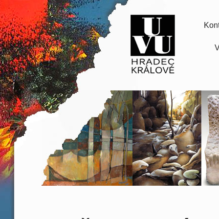
Kont
V