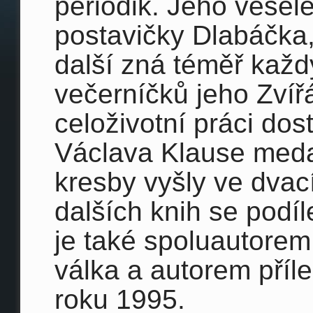
periodik. Jeho vesel
postavičky Dlabáčka
další zná téměř každý
večerníčků jeho Zvíř
celoživotní práci do
Václava Klause meda
kresby vyšly ve dvac
dalších knih se podíle
je také spoluautorem
válka a autorem příl
roku 1995.