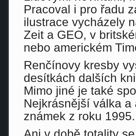
Pracoval i pro řadu z
ilustrace vycházely 
Zeit a GEO, v britsk
nebo americkém Tim
Renčínovy kresby vyš
desítkách dalších knih
Mimo jiné je také sp
Nejkrásnější válka a 
známek z roku 1995.
Ani v době totality se