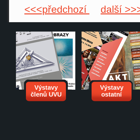
<<<předchozí
další >>
Výstavy
Výstavy
členů UVU
ostatní