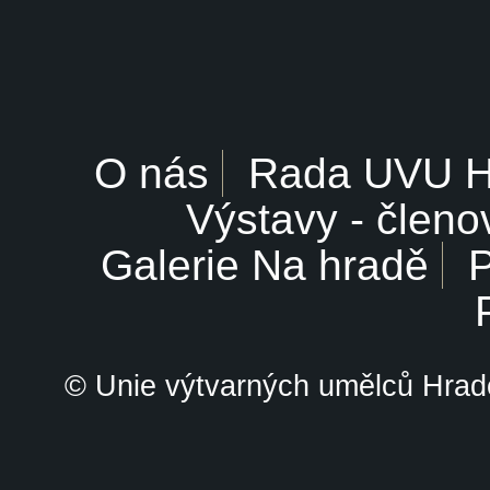
O nás
Rada UVU 
Výstavy - členo
Galerie Na hradě
P
© Unie výtvarných umělců Hrade