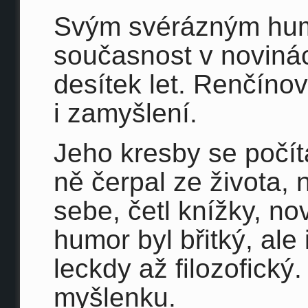
Svým svérázným humo
současnost v noviná
desítek let. Renčíno
i zamyšlení.
Jeho kresby se počítaj
ně čerpal ze života,
sebe, četl knížky, nov
humor byl břitký, ale 
leckdy až filozofický
myšlenku.