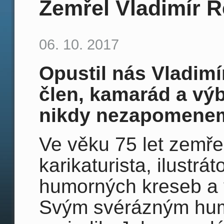
Zemřel Vladimír R
06. 10. 2017
Opustil nás Vladimí
člen, kamarád a výb
nikdy nezapomenem
Ve věku 75 let zemře
karikaturista, ilustrá
humorných kreseb a v
Svým svérázným hum