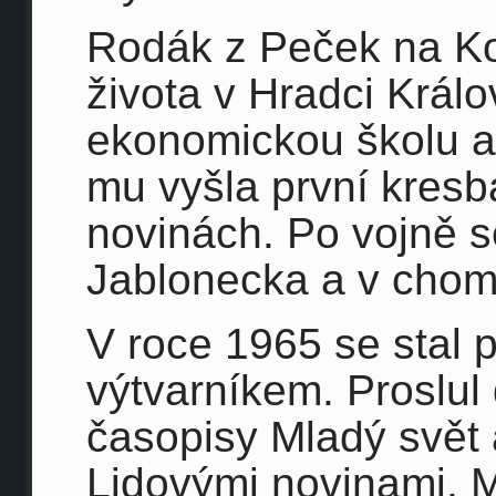
Rodák z Peček na Kol
života v Hradci Král
ekonomickou školu a 
mu vyšla první kres
novinách. Po vojně s
Jablonecka a v cho
V roce 1965 se stal 
výtvarníkem. Proslul
časopisy Mladý svět
Lidovými novinami, 