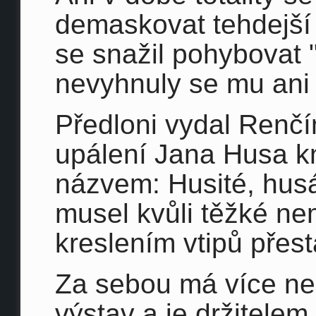
demaskovat tehdejší o
se snažil pohybovat 
nevyhnuly se mu ani 
Předloni vydal Renčí
upálení Jana Husa k
názvem: Husité, hus
musel kvůli těžké ne
kreslením vtipů přest
Za sebou má více ne
výstav a je držitelem