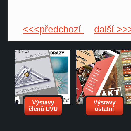
<<<předchozí
další >>
Výstavy
Výstavy
členů UVU
ostatní