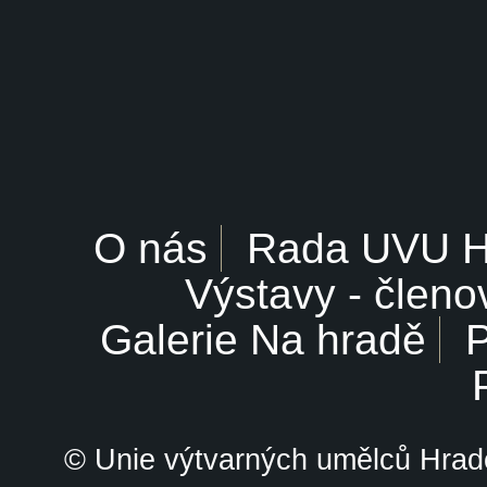
O nás
Rada UVU 
Výstavy - členo
Galerie Na hradě
P
© Unie výtvarných umělců Hrade