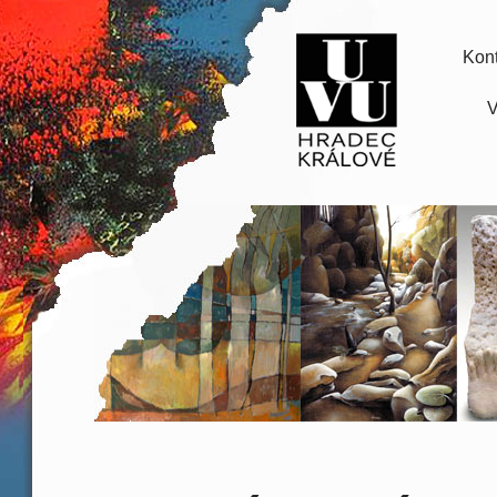
Kont
V