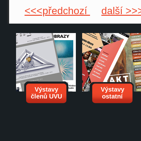
<<<předchozí
další >>
Výstavy
Výstavy
členů UVU
ostatní