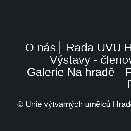
O nás
Rada UVU 
Výstavy - členo
Galerie Na hradě
P
© Unie výtvarných umělců Hrade