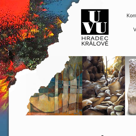
Kont
V