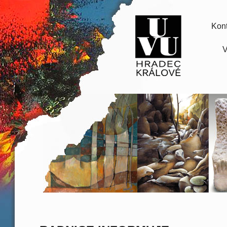
Kont
V