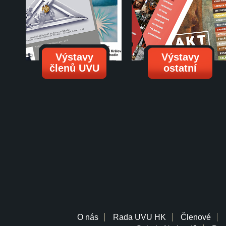
Výstavy
Výstavy
členů UVU
ostatní
O nás
Rada UVU HK
Členové