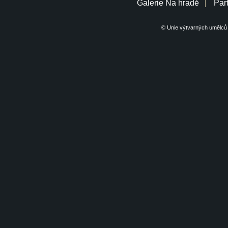
Galerie Na hradě
Part
© Unie výtvarných umělců 