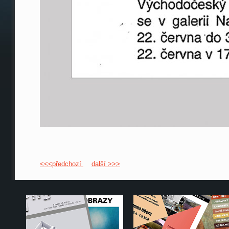
<<<předchozí
další >>>