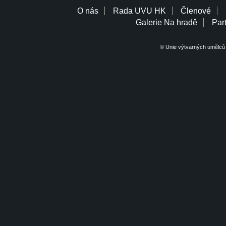
O nás
Rada UVU HK
Členové
Galerie Na hradě
Part
© Unie výtvarných umělců 