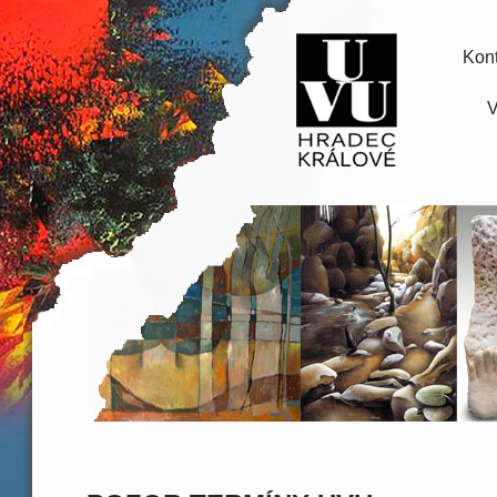
Kont
V