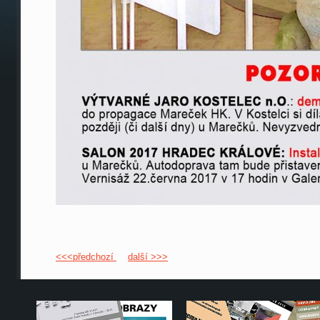
<<<předchozí
další >>>