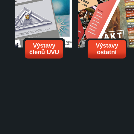
Výstavy
Výstavy
členů UVU
ostatní