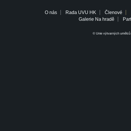
O nás
Rada UVU HK
Členové
Galerie Na hradě
Part
© Unie výtvarných umělců 