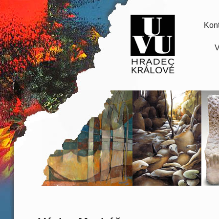
Kont
V