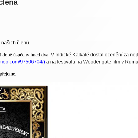
člena
 našich členů.
í době úspěchy hned dva.
V Indické Kalkatě dostal ocenění za nej
vimeo.com/97506704/
)
a na festivalu na Woodengate film v Rumun
přejeme.