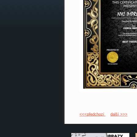
<<<předchozí
další >>>