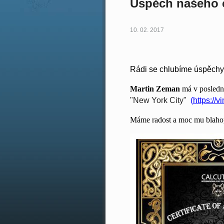
Úspěch našeho 
10. 02. 2017
Rádi se chlubíme úspěchy
Martin Zeman
má v posledn
"New York City"
(
https://
Máme radost a moc mu blaho