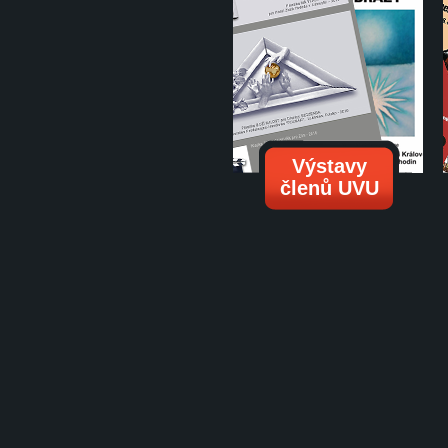
Výstavy
členů UVU