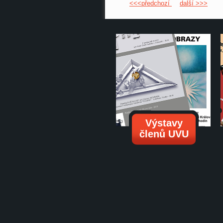
<<<předchozí
další >>>
Výstavy
členů UVU