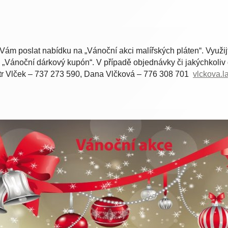
i Vám poslat nabídku na „Vánoční akci malířských pláten“.
Využi
m „Vánoční dárkový kupón“.
V případě objednávky či jakýchkoliv
tr Vlček – 737 273 590,
Dana Vlčková – 776 308 701
vlckova.