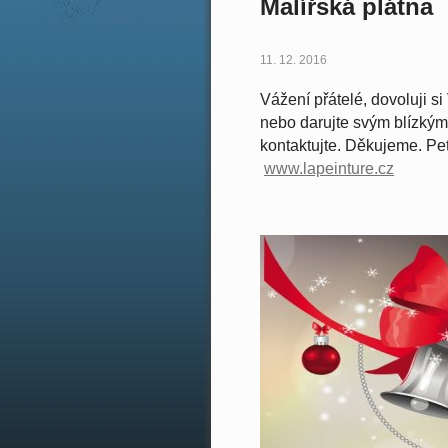
Malířská plátna
11. 12. 2016
Vážení přátelé,
dovoluji s
nebo darujte svým blízký
kontaktujte.
Děkujeme.
Pe
www.lapeinture.cz