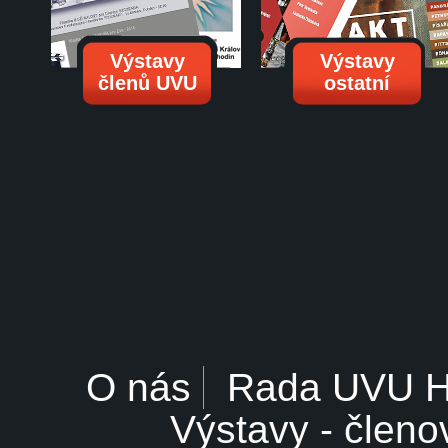
Výstavy
Výstavy
členů UVU
ostatní
O nás
Rada UVU 
Výstavy - členo