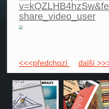
v=kQZLHB4hzSw&fe
share_video_user
<<<předchozí
další >>