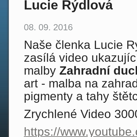
Lucie Rýdlová
08. 09. 2016
Naše členka Lucie Rýd
zasílá video ukazujíc
malby
Zahradní duc
art - malba na zahra
pigmenty a tahy štět
Zrychlené Video 300
https://www.youtube