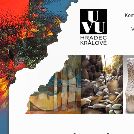
Kont
V