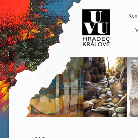
Kont
V