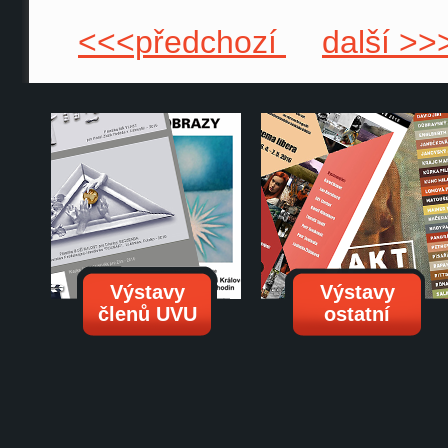
<<<předchozí
další >>
Výstavy
Výstavy
členů UVU
ostatní