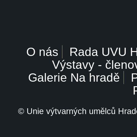
O nás
Rada UVU 
Výstavy - členo
Galerie Na hradě
P
© Unie výtvarných umělců Hrade