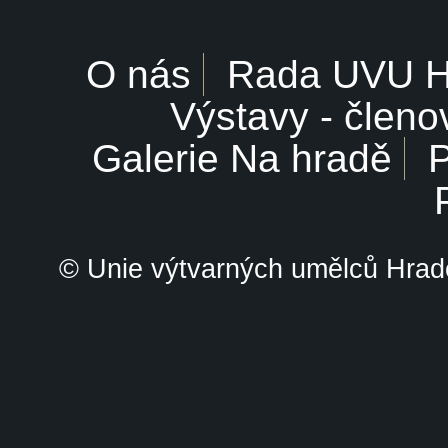
O nás
Rada UVU 
Výstavy - členo
Galerie Na hradě
P
© Unie výtvarných umělců Hrade