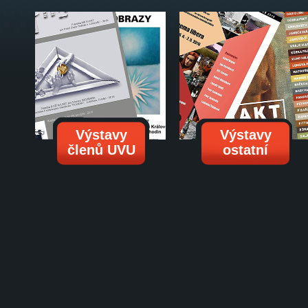
Výstavy
Výstavy
členů UVU
ostatní