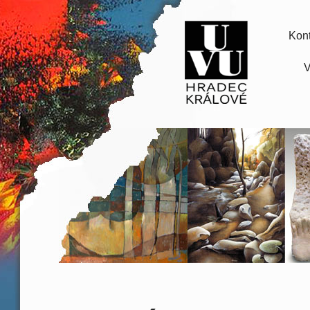
Kont
V