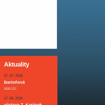
Aktuality
27. 07. 2026
Bartoňová
více >>>
17. 06. 2026
výstava Z. Karásek