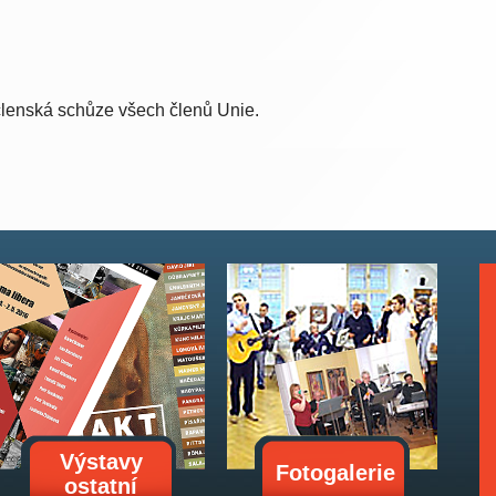
členská schůze všech členů Unie.
Výstavy
Fotogalerie
ostatní