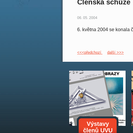
Členská schůze
06. 05. 2004
6. května 2004 se konala 
<<<předchozí
další >>>
Výstavy
členů UVU