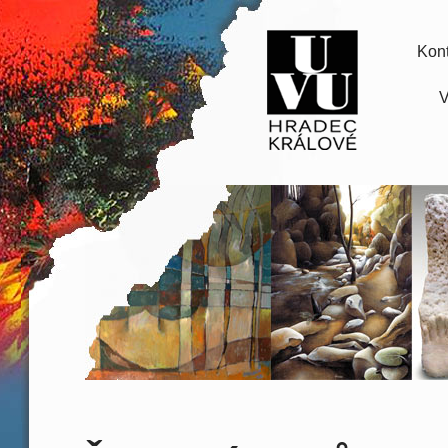
Kont
V