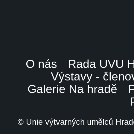
O nás
Rada UVU 
Výstavy - členo
Galerie Na hradě
P
© Unie výtvarných umělců Hrade