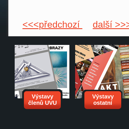
<<<předchozí
další >>
Výstavy
Výstavy
členů UVU
ostatní