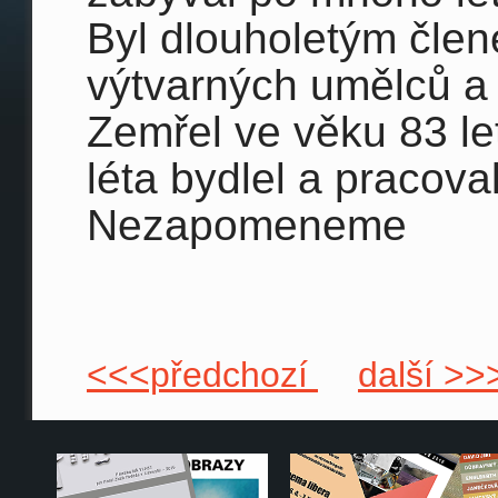
Byl dlouholetým čle
výtvarných umělců a
Zemřel ve věku 83 le
léta bydlel a pracoval
Nezapomeneme
<<<předchozí
další >>