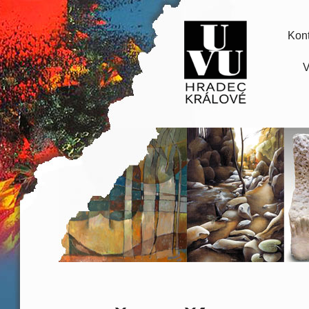
Kont
V