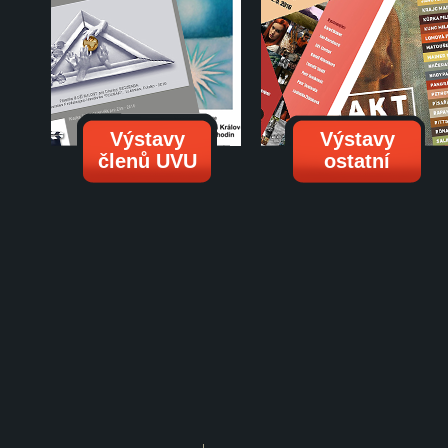
Výstavy
Výstavy
členů UVU
ostatní