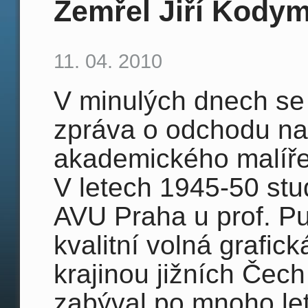
Zemřel Jiří Kody
11. 04. 2010
V minulých dnech s
zpráva o odchodu na
akademického malíře 
V letech 1945-50 stu
AVU Praha u prof. Pu
kvalitní volná grafic
krajinou jižních Čech 
zabýval po mnoho let