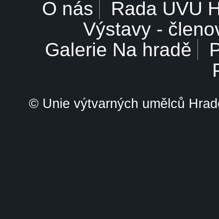
O nás
Rada UVU 
Výstavy - členo
Galerie Na hradě
P
© Unie výtvarných umělců Hrade