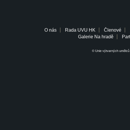
O nás
Rada UVU HK
Členové
Galerie Na hradě
Part
© Unie výtvarných umělců 