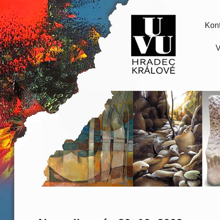
Kont
V