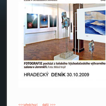
<<<předchozí
další >>>