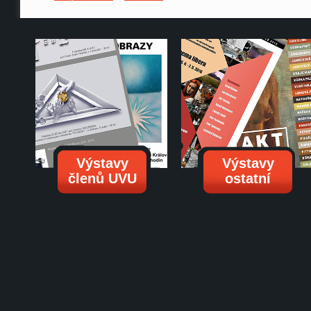
Výstavy
Výstavy
členů UVU
ostatní