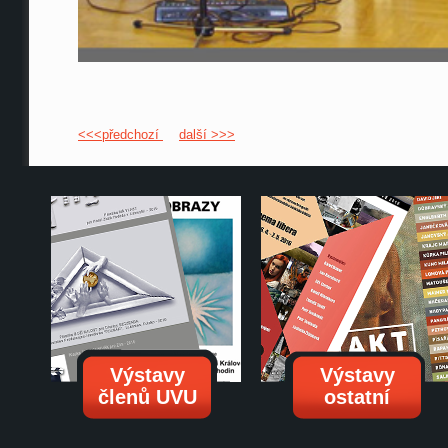
<<<předchozí
další >>>
Výstavy
Výstavy
členů UVU
ostatní