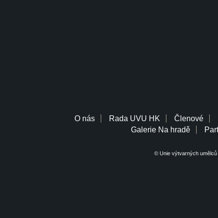
O nás
Rada UVU HK
Členové
Galerie Na hradě
Part
© Unie výtvarných umělců 