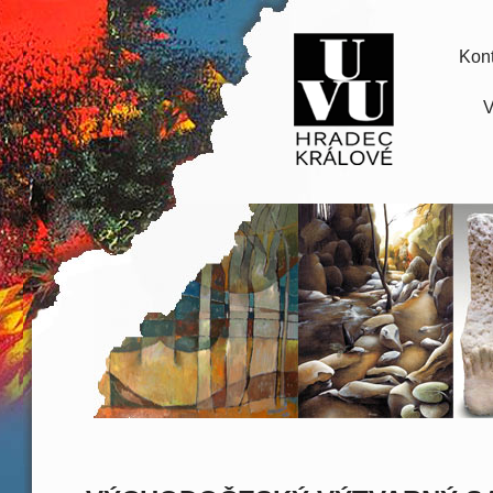
Kont
V