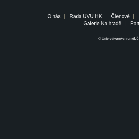
O nás
Rada UVU HK
Členové
Galerie Na hradě
Part
© Unie výtvarných umělců 