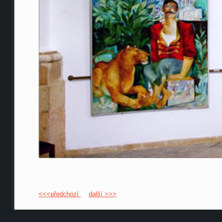
<<<předchozí
další >>>