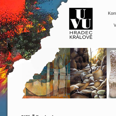
Kont
V