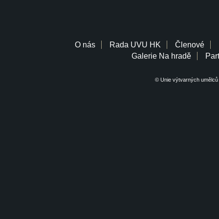
O nás
Rada UVU HK
Členové
Galerie Na hradě
Part
© Unie výtvarných umělců 