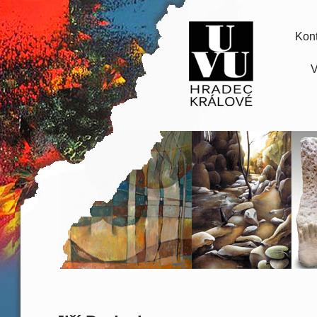
Kont
V