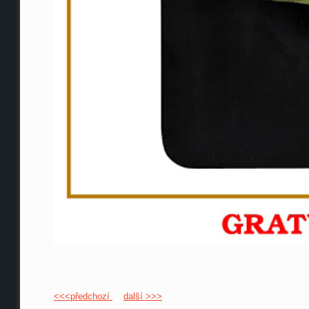
<<<předchozí
další >>>