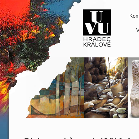
Kont
V