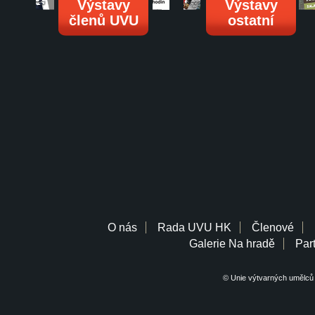
Výstavy
Výstavy
členů UVU
ostatní
O nás
Rada UVU HK
Členové
Galerie Na hradě
Part
© Unie výtvarných umělců 