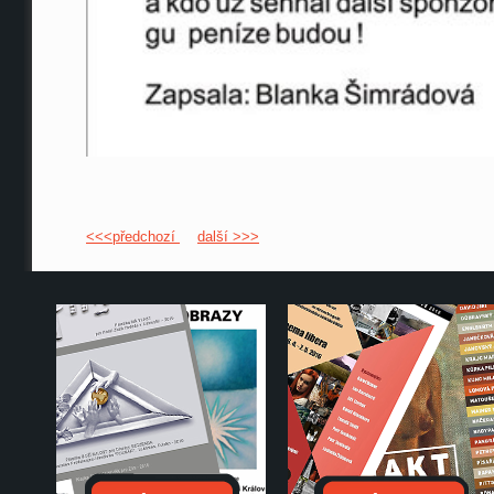
<<<předchozí
další >>>