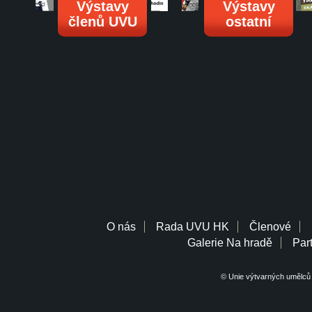
Výstavy
Výstavy
členů UVU
ostatní
O nás
Rada UVU HK
Členové
Galerie Na hradě
Part
© Unie výtvarných umělců 