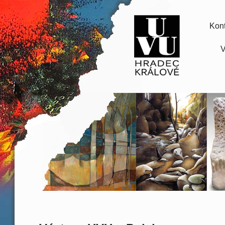
Kont
V