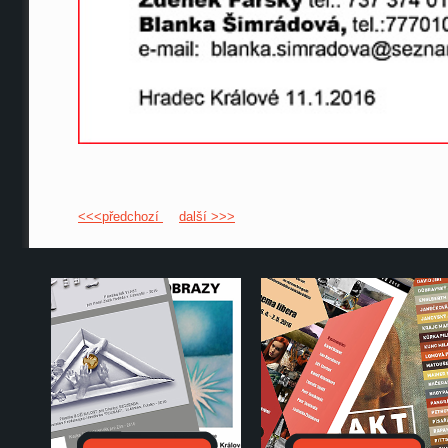
<<<předchozí
další >>>