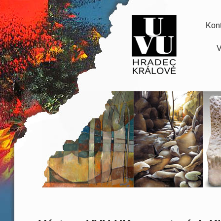
Kont
V