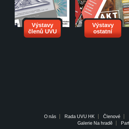
Výstavy
Výstavy
členů UVU
ostatní
O nás
Rada UVU HK
Členové
Galerie Na hradě
Part