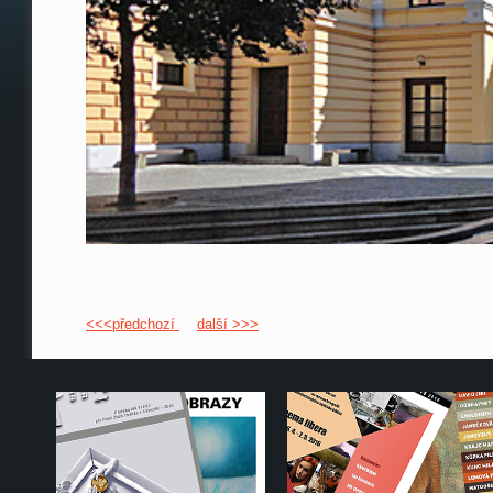
<<<předchozí
další >>>