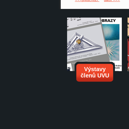
Výstavy
členů UVU