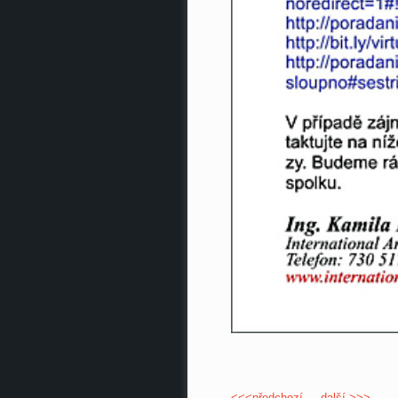
<<<předchozí
další >>>