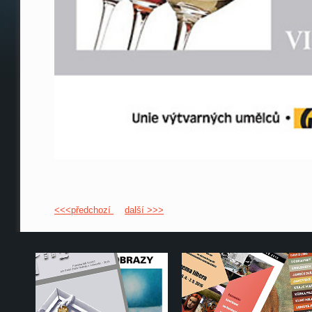
<<<předchozí
další >>>