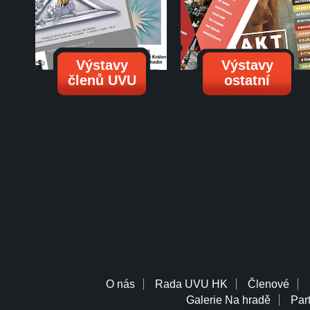
Výstavy
Výstavy
členů UVU
ostatní
O nás
Rada UVU HK
Členové
Galerie Na hradě
Part