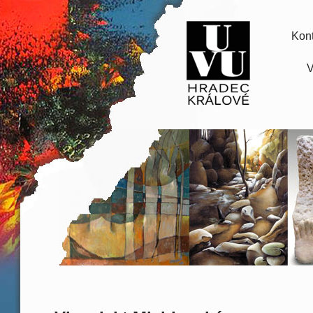
Kont
V