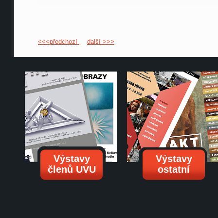
<<<předchozí
další >>>
Výstavy
Výstavy
členů UVU
ostatní