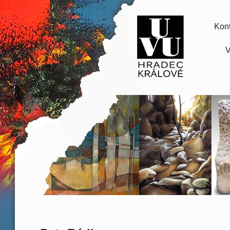
Kont
V