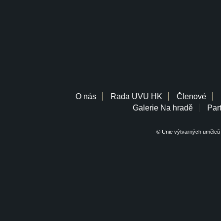
O nás
Rada UVU HK
Členové
Galerie Na hradě
Part
© Unie výtvarných umělců 