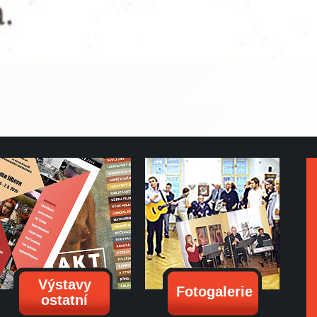
Výstavy
Fotogalerie
ostatní