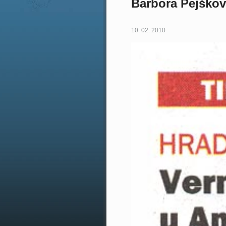
Barbora Pejško
10. 02. 2010