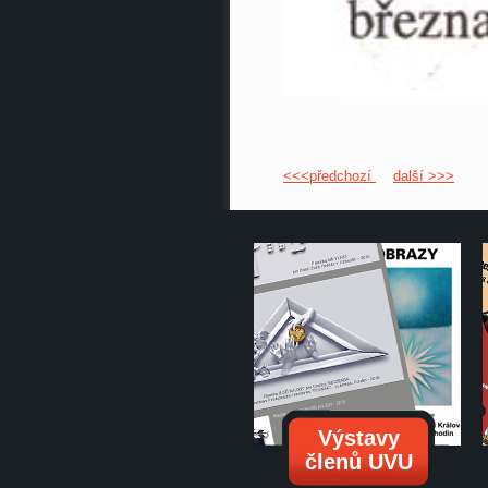
<<<předchozí
další >>>
Výstavy
členů UVU