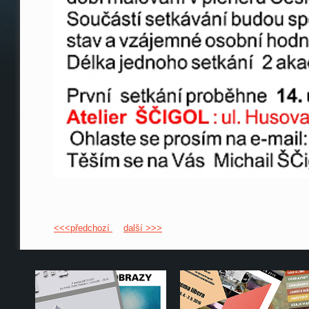
<<<předchozí
další >>>