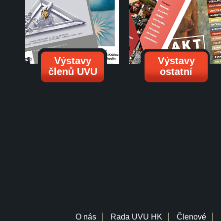
Výstavy
Výstavy
členů UVU
ostatní
O nás
Rada UVU HK
Členové