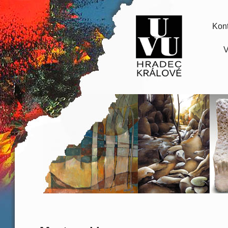
Kont
V