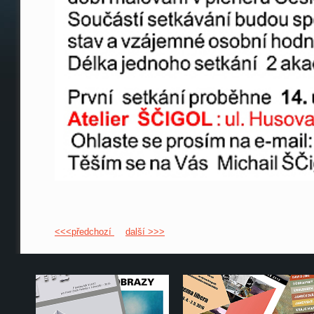
<<<předchozí
další >>>