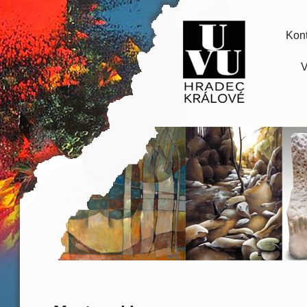
Kont
V