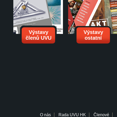
Výstavy
Výstavy
členů UVU
ostatní
O nás
Rada UVU HK
Členové