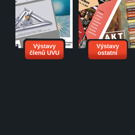
Výstavy
Výstavy
členů UVU
ostatní