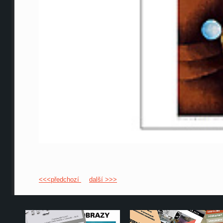
<<<předchozí
další >>>