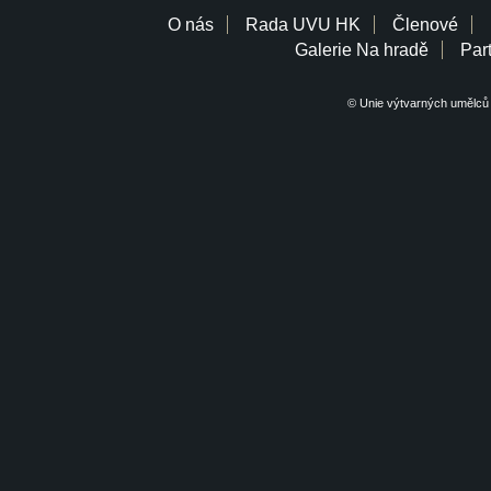
O nás
Rada UVU HK
Členové
Galerie Na hradě
Part
© Unie výtvarných umělců 