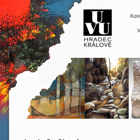
Kont
V