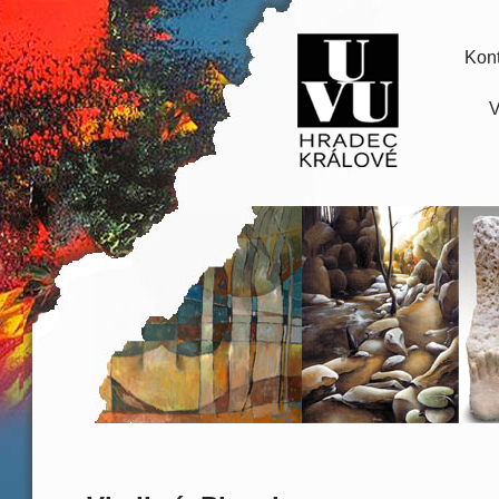
Kont
V