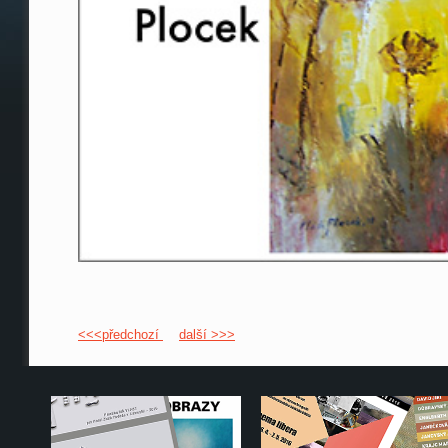
<<<předchozí
další >>>