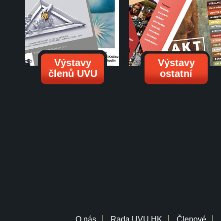
Výstavy
Výstavy
členů UVU
ostatní
O nás
Rada UVU HK
Členové