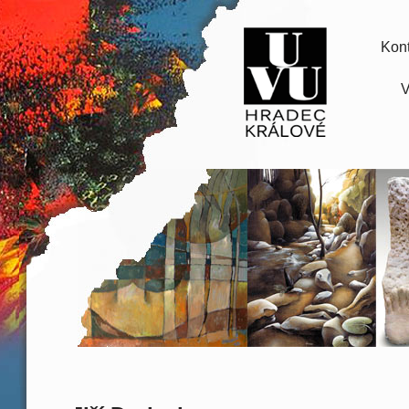
Kont
V