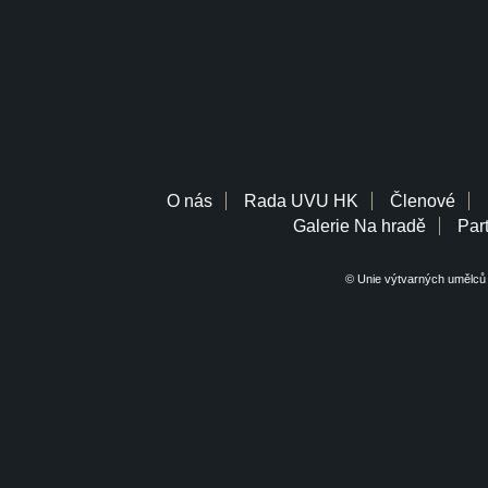
O nás
Rada UVU HK
Členové
Galerie Na hradě
Part
© Unie výtvarných umělců 