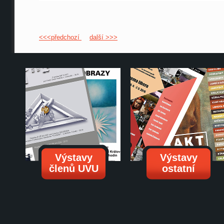
<<<předchozí
další >>>
Výstavy
Výstavy
členů UVU
ostatní