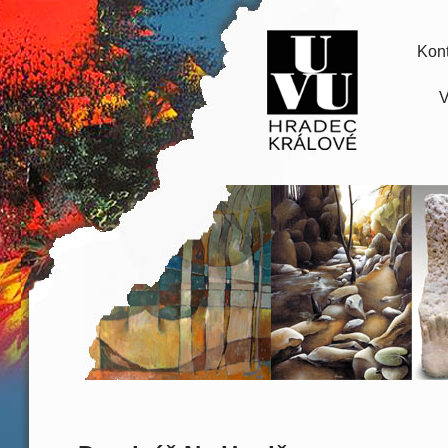
Kont
V