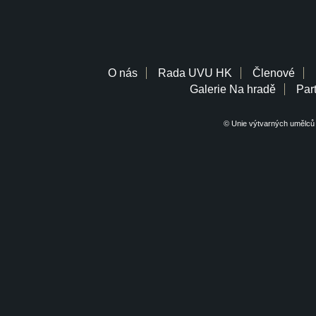
O nás
Rada UVU HK
Členové
Galerie Na hradě
Part
© Unie výtvarných umělců 