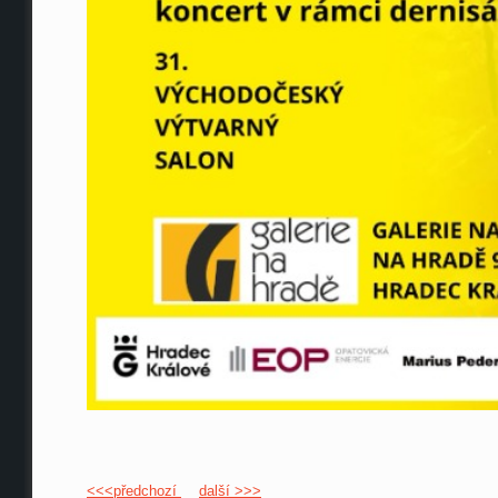
<<<předchozí
další >>>