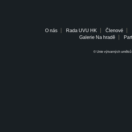
O nás
Rada UVU HK
Členové
Galerie Na hradě
Part
© Unie výtvarných umělců 