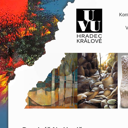
Kont
V