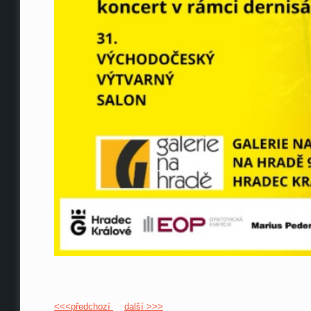
<<<předchozí
další >>>