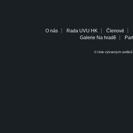
O nás
Rada UVU HK
Členové
Galerie Na hradě
Part
© Unie výtvarných umělců 