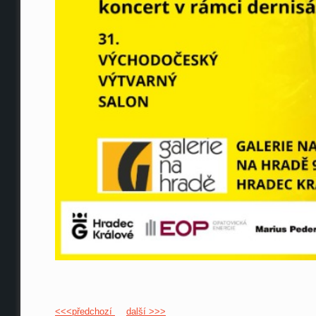
<<<předchozí
další >>>