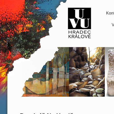
Kont
V