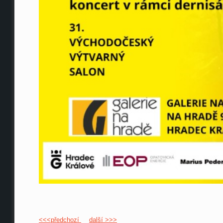
<<<předchozí
další >>>