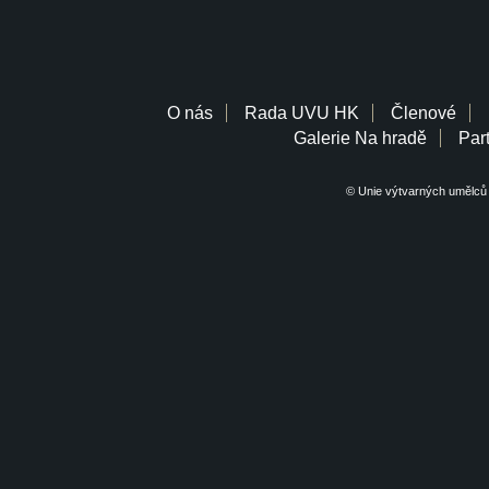
O nás
Rada UVU HK
Členové
Galerie Na hradě
Part
© Unie výtvarných umělců 