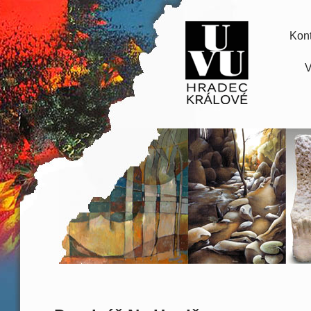
Kont
V