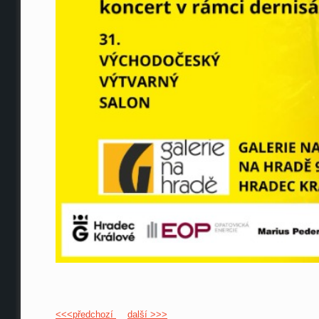
<<<předchozí
další >>>