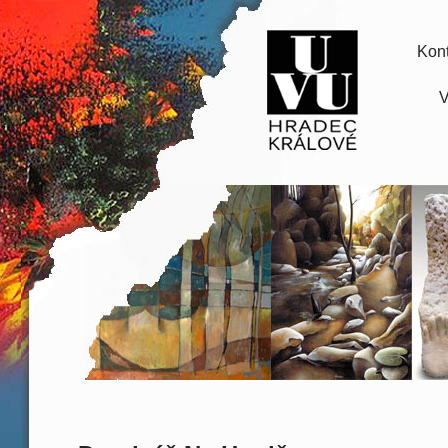
Kont
V