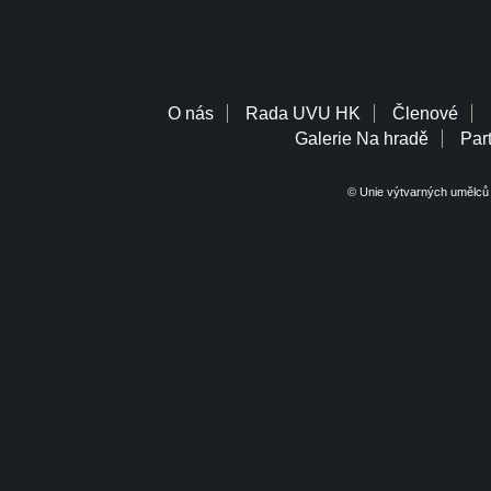
O nás
Rada UVU HK
Členové
Galerie Na hradě
Part
© Unie výtvarných umělců 