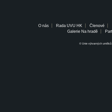
O nás
Rada UVU HK
Členové
Galerie Na hradě
Part
© Unie výtvarných umělců 