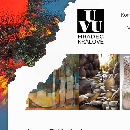
Kont
V