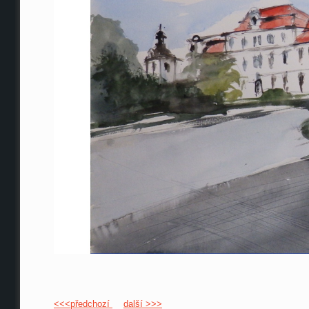
<<<předchozí
další >>>