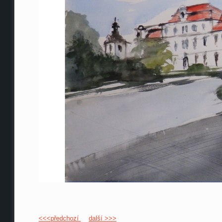
<<<předchozí
další >>>