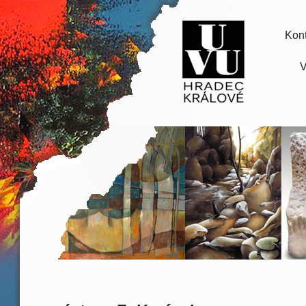
Kont
V