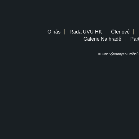
O nás
Rada UVU HK
Členové
Galerie Na hradě
Part
© Unie výtvarných umělců 