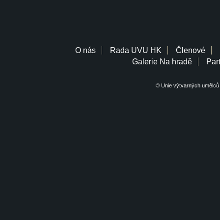
O nás
Rada UVU HK
Členové
Galerie Na hradě
Part
© Unie výtvarných umělců 