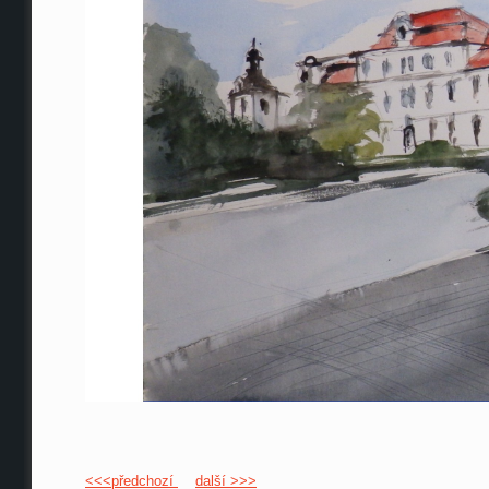
<<<předchozí
další >>>