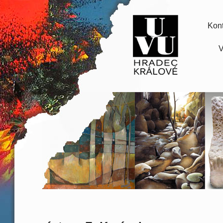
Kont
V