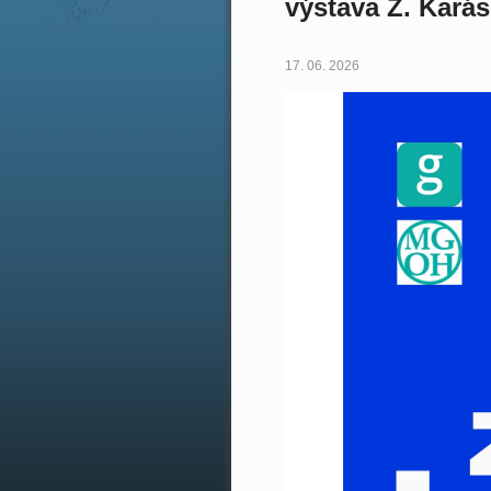
výstava Z. Kará
17. 06. 2026