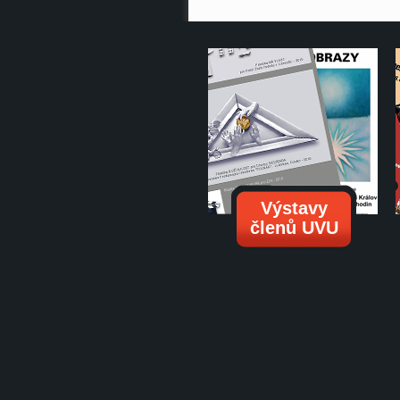
Výstavy
členů UVU