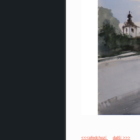
<<<předchozí
další >>>