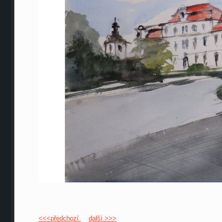
<<<předchozí
další >>>