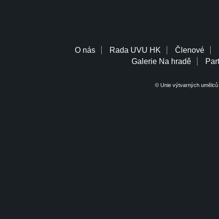
O nás
Rada UVU HK
Členové
Galerie Na hradě
Part
© Unie výtvarných umělců 