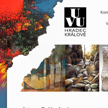
Kont
V