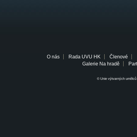
O nás
Rada UVU HK
Členové
Galerie Na hradě
Part
© Unie výtvarných umělců 