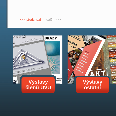
<<<předchozí
další >>>
Výstavy
Výstavy
členů UVU
ostatní