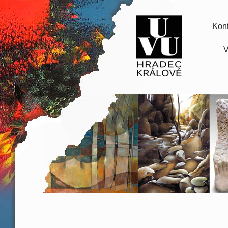
Kont
V