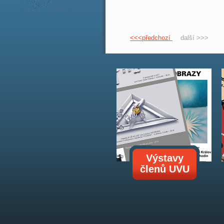
<<<předchozí
další >>>
Výstavy
členů UVU